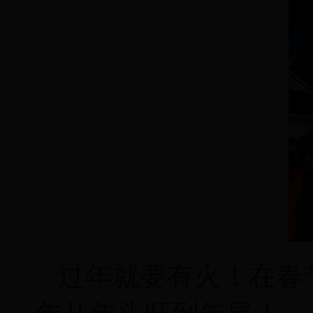
过年就要有火！在春