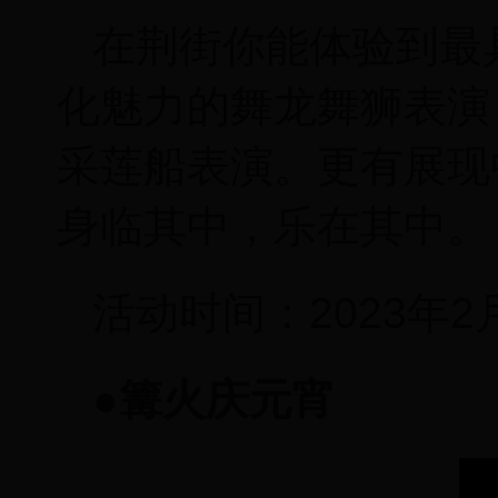
在荆街你能体验到最
化魅力的舞龙舞狮表演
采莲船表演。更有展现
身临其中，乐在其中。
活动时间：
2023年2
●
篝火庆元宵