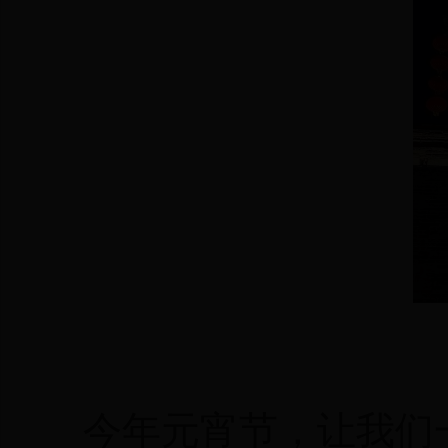
今年元宵节，让我们