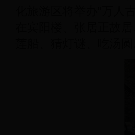
化旅游区将举办“万人
在宾阳楼、张居正故居
莲船、猜灯谜、吃汤圆