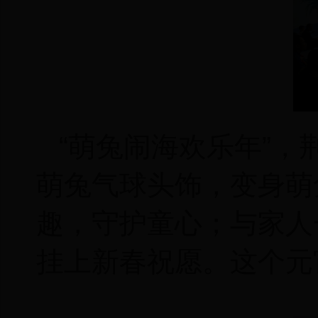
“萌兔闹海欢乐年”，
萌兔气球头饰，变身萌
趣，守护童心；与家人
挂上新春祝愿。
这个元