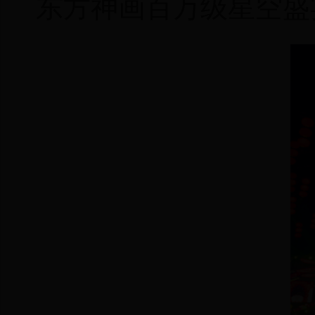
东方神画百万级星空盛