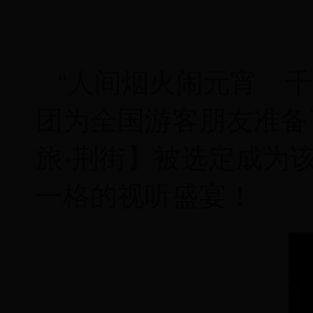
“人间烟火闹元宵 
团为全国游客朋友准备
旅·荆街】被选定成为
一格的视听盛宴！