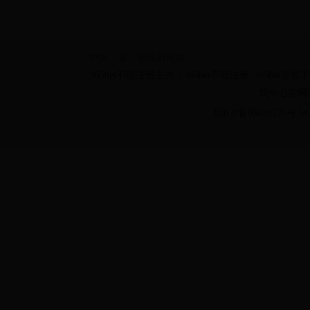
365bet不能注册主办：365bet不能注册_365bet
戏中心官网江津
鄂ICP备05028271号