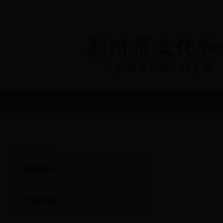
网站首页
新闻中心
>
业务工作
旅游资讯
文体动态